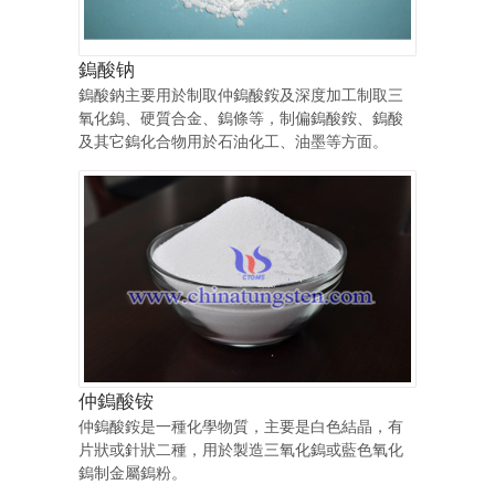
鎢酸钠
鎢酸鈉主要用於制取仲鎢酸銨及深度加工制取三
氧化鎢、硬質合金、鎢條等，制偏鎢酸銨、鎢酸
及其它鎢化合物用於石油化工、油墨等方面。
仲鎢酸铵
仲鎢酸銨是一種化學物質，主要是白色結晶，有
片狀或針狀二種，用於製造三氧化鎢或藍色氧化
鎢制金屬鎢粉。