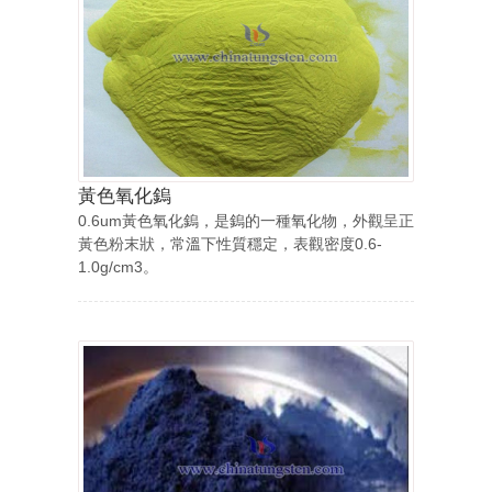
黃色氧化鎢
0.6um黃色氧化鎢，是鎢的一種氧化物，外觀呈正
黃色粉末狀，常溫下性質穩定，表觀密度0.6-
1.0g/cm3。