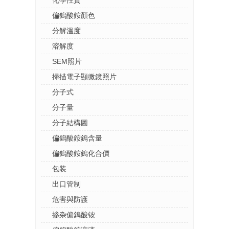
偏鎢酸銨顏色
分解溫度
溶解度
SEM照片
掃描電子顯微鏡照片
分子式
分子量
分子結構圖
偏鎢酸銨鎢含量
偏鎢酸銨鎢化合價
包装
出口管制
危害與防護
掺杂偏鎢酸铵