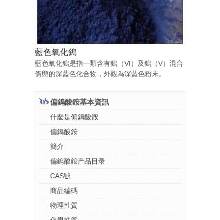
藍色氧化鎢
藍色氧化鎢是指一類含有鎢（Ⅵ）及鎢（V）混合
價態的深藍色化合物，外觀為深藍色粉末。
偏鎢酸銨基本資訊
什麼是偏鎢酸銨
偏鎢酸銨
簡介
偏鎢酸銨产品目录
CAS號
商品編碼
物理性質
化學性質