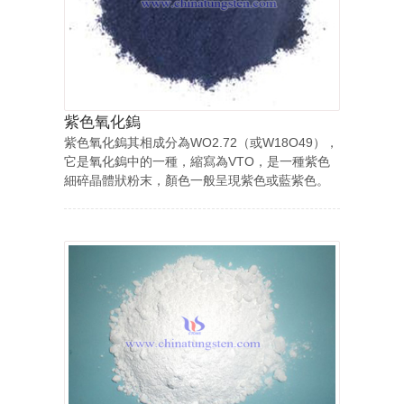
紫色氧化鎢
紫色氧化鎢其相成分為WO2.72（或W18O49），
它是氧化鎢中的一種，縮寫為VTO，是一種紫色
細碎晶體狀粉末，顏色一般呈現紫色或藍紫色。