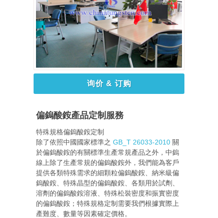
询价 & 订购
偏鎢酸銨產品定制服務
特殊規格偏鎢酸銨定制
除了依照中國國家標準之
GB_T 26033-2010
關
於偏鎢酸銨的有關標準生產常規產品之外，中鎢
線上除了生產常規的偏鎢酸銨外，我們能為客戶
提供各類特殊需求的細顆粒偏鎢酸銨、納米級偏
鎢酸銨、特殊晶型的偏鎢酸銨、各類用於試劑、
溶劑的偏鎢酸銨溶液、特殊松裝密度和振實密度
的偏鎢酸銨；特殊規格定制需要我們根據實際上
產難度、數量等因素確定價格。