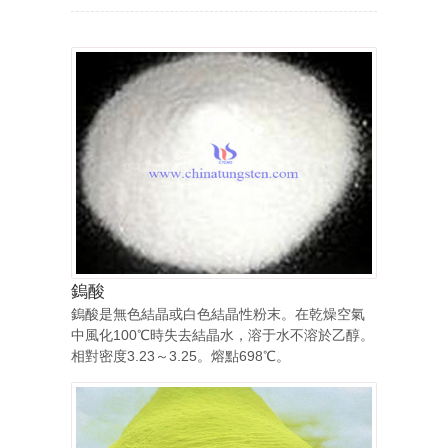
鎢酸
鎢酸是無色結晶或白色結晶性粉末。在乾燥空氣
中風化100℃時失去結晶水，溶于水不溶於乙醇。
相對密度3.23～3.25。熔點698℃。