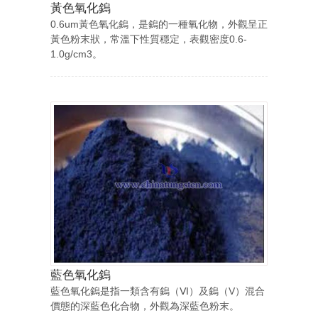
黃色氧化鎢
0.6um黃色氧化鎢，是鎢的一種氧化物，外觀呈正
黃色粉末狀，常溫下性質穩定，表觀密度0.6-
1.0g/cm3。
藍色氧化鎢
藍色氧化鎢是指一類含有鎢（Ⅵ）及鎢（V）混合
價態的深藍色化合物，外觀為深藍色粉末。