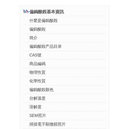
偏鎢酸銨基本資訊
什麼是偏鎢酸銨
偏鎢酸銨
簡介
偏鎢酸銨产品目录
CAS號
商品編碼
物理性質
化學性質
偏鎢酸銨顏色
分解溫度
溶解度
SEM照片
掃描電子顯微鏡照片