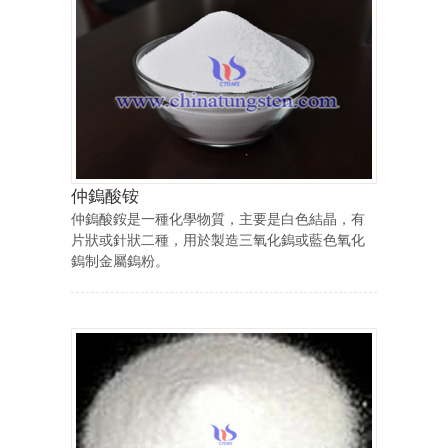
仲鎢酸铵
仲鎢酸銨是一種化學物質，主要是白色結晶，有
片狀或針狀二種，用於製造三氧化鎢或藍色氧化
鎢制金屬鎢粉。