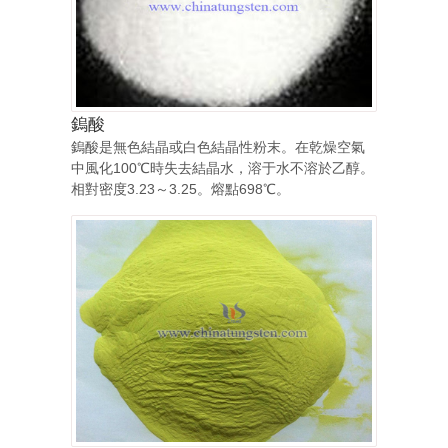
鎢酸
鎢酸是無色結晶或白色結晶性粉末。在乾燥空氣
中風化100℃時失去結晶水，溶于水不溶於乙醇。
相對密度3.23～3.25。熔點698℃。