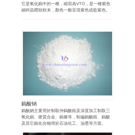
它是氧化鎢中的一種，縮寫為VTO，是一種紫色
細碎晶體狀粉末，顏色一般呈現紫色或藍紫色。
鎢酸钠
鎢酸鈉主要用於制取仲鎢酸銨及深度加工制取三
氧化鎢、硬質合金、鎢條等，制偏鎢酸銨、鎢酸
及其它鎢化合物用於石油化工、油墨等方面。