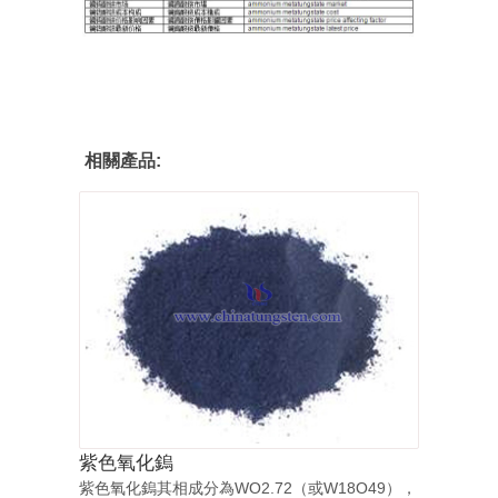
相關產品:
紫色氧化鎢
紫色氧化鎢其相成分為WO2.72（或W18O49），