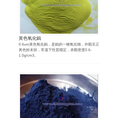
黃色氧化鎢
0.6um黃色氧化鎢，是鎢的一種氧化物，外觀呈正
黃色粉末狀，常溫下性質穩定，表觀密度0.6-
1.0g/cm3。