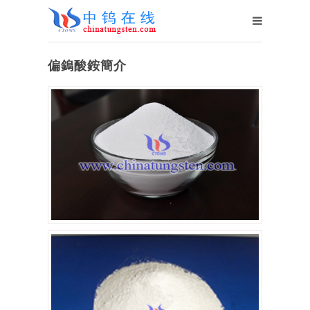
偏鎢酸銨簡介