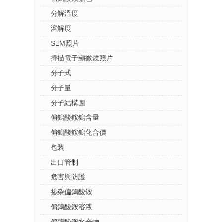
分解溫度
溶解度
SEM照片
掃描電子顯微鏡照片
分子式
分子量
分子結構圖
偏鎢酸銨鎢含量
偏鎢酸銨鎢化合價
包装
出口管制
危害與防護
掺杂偏鎢酸铵
偏鎢酸銨溶液
偏鎢酸銨水合物