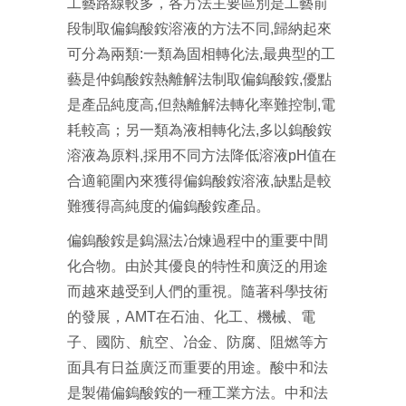
工藝路線較多，各方法主要區別是工藝前
段制取偏鎢酸銨溶液的方法不同,歸納起來
可分為兩類:一類為固相轉化法,最典型的工
藝是仲鎢酸銨熱離解法制取偏鎢酸銨,優點
是產品純度高,但熱離解法轉化率難控制,電
耗較高；另一類為液相轉化法,多以鎢酸銨
溶液為原料,採用不同方法降低溶液pH值在
合適範圍內來獲得偏鎢酸銨溶液,缺點是較
難獲得高純度的偏鎢酸銨產品。
偏鎢酸銨是鎢濕法冶煉過程中的重要中間
化合物。由於其優良的特性和廣泛的用途
而越來越受到人們的重視。隨著科學技術
的發展，AMT在石油、化工、機械、電
子、國防、航空、冶金、防腐、阻燃等方
面具有日益廣泛而重要的用途。酸中和法
是製備偏鎢酸銨的一種工業方法。中和法