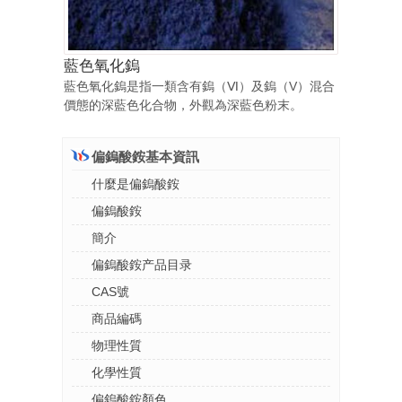
藍色氧化鎢
藍色氧化鎢是指一類含有鎢（Ⅵ）及鎢（V）混合
價態的深藍色化合物，外觀為深藍色粉末。
偏鎢酸銨基本資訊
什麼是偏鎢酸銨
偏鎢酸銨
簡介
偏鎢酸銨产品目录
CAS號
商品編碼
物理性質
化學性質
偏鎢酸銨顏色