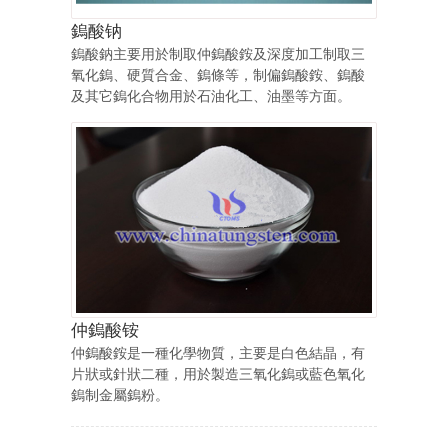
鎢酸钠
鎢酸鈉主要用於制取仲鎢酸銨及深度加工制取三
氧化鎢、硬質合金、鎢條等，制偏鎢酸銨、鎢酸
及其它鎢化合物用於石油化工、油墨等方面。
仲鎢酸铵
仲鎢酸銨是一種化學物質，主要是白色結晶，有
片狀或針狀二種，用於製造三氧化鎢或藍色氧化
鎢制金屬鎢粉。