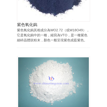
紫色氧化鎢
紫色氧化鎢其相成分為WO2.72（或W18O49），
它是氧化鎢中的一種，縮寫為VTO，是一種紫色
細碎晶體狀粉末，顏色一般呈現紫色或藍紫色。