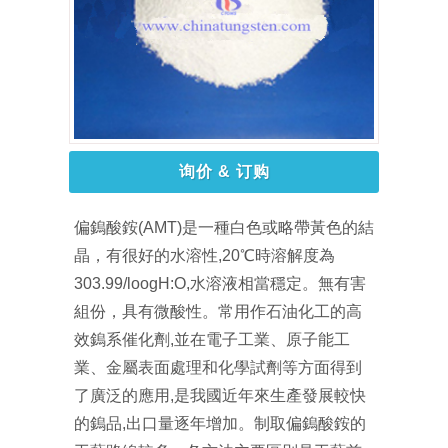
询价 & 订购
偏鎢酸銨(AMT)是一種白色或略帶黃色的結
晶，有很好的水溶性,20℃時溶解度為
303.99/loogH:O,水溶液相當穩定。無有害
組份，具有微酸性。常用作石油化工的高
效鎢系催化劑,並在電子工業、原子能工
業、金屬表面處理和化學試劑等方面得到
了廣泛的應用,是我國近年來生產發展較快
的鎢品,出口量逐年增加。制取偏鎢酸銨的