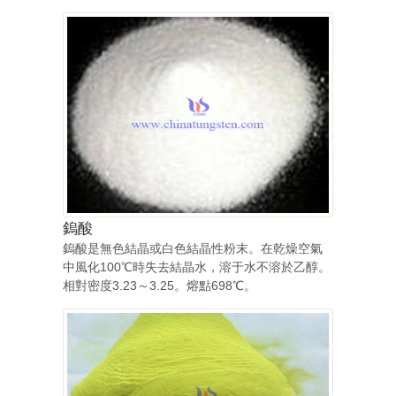
鎢酸
鎢酸是無色結晶或白色結晶性粉末。在乾燥空氣
中風化100℃時失去結晶水，溶于水不溶於乙醇。
相對密度3.23～3.25。熔點698℃。