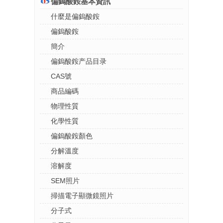
偏鎢酸銨基本資訊
什麼是偏鎢酸銨
偏鎢酸銨
簡介
偏鎢酸銨产品目录
CAS號
商品編碼
物理性質
化學性質
偏鎢酸銨顏色
分解溫度
溶解度
SEM照片
掃描電子顯微鏡照片
分子式