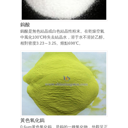
鎢酸
鎢酸是無色結晶或白色結晶性粉末。在乾燥空氣
中風化100℃時失去結晶水，溶于水不溶於乙醇。
相對密度3.23～3.25。熔點698℃。
黃色氧化鎢
0.6um黃色氧化鎢，是鎢的一種氧化物，外觀呈正