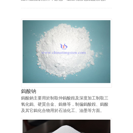
鎢酸钠
鎢酸鈉主要用於制取仲鎢酸銨及深度加工制取三
氧化鎢、硬質合金、鎢條等，制偏鎢酸銨、鎢酸
及其它鎢化合物用於石油化工、油墨等方面。