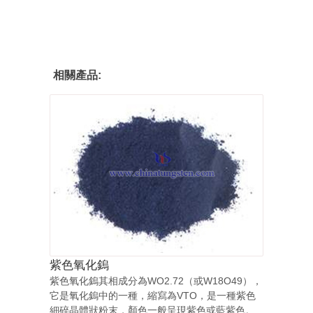
相關產品:
紫色氧化鎢
紫色氧化鎢其相成分為WO2.72（或W18O49），
它是氧化鎢中的一種，縮寫為VTO，是一種紫色
細碎晶體狀粉末，顏色一般呈現紫色或藍紫色。