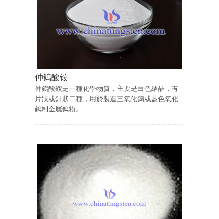
仲鎢酸铵
仲鎢酸銨是一種化學物質，主要是白色結晶，有
片狀或針狀二種，用於製造三氧化鎢或藍色氧化
鎢制金屬鎢粉。