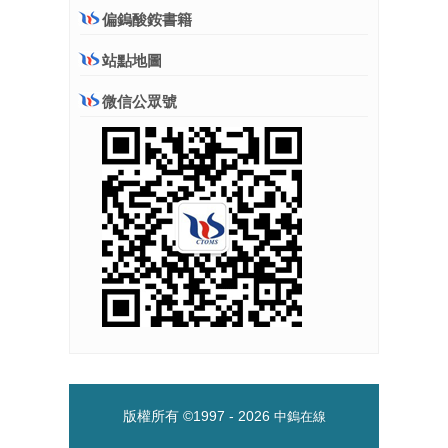
偏鎢酸銨書籍
站點地圖
微信公眾號
版權所有 ©1997 -
2026
中鎢在線