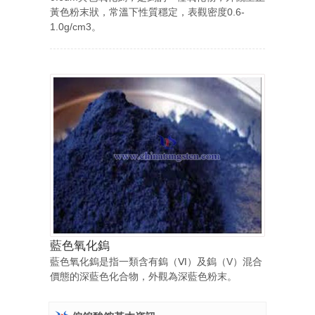
黃色粉末狀，常溫下性質穩定，表觀密度0.6-
1.0g/cm3。
藍色氧化鎢
藍色氧化鎢是指一類含有鎢（Ⅵ）及鎢（V）混合
價態的深藍色化合物，外觀為深藍色粉末。