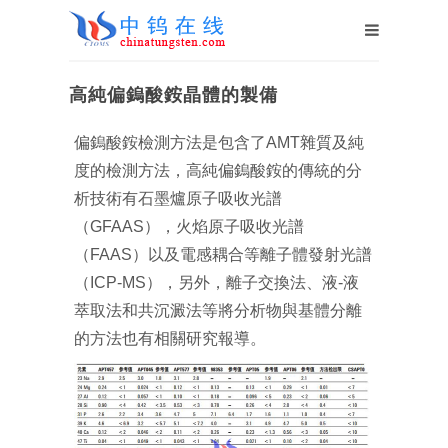
高純偏鎢酸銨晶體的製備
偏鎢酸銨檢測方法是包含了AMT雜質及純
度的檢測方法，高純偏鎢酸銨的傳統的分
析技術有石墨爐原子吸收光譜
（GFAAS），火焰原子吸收光譜
（FAAS）以及電感耦合等離子體發射光譜
（ICP-MS），另外，離子交換法、液-液
萃取法和共沉澱法等將分析物與基體分離
的方法也有相關研究報導。