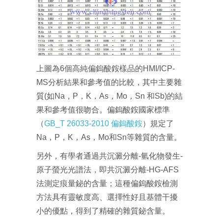
上圖為6個高純偏鎢酸銨樣品的HMI/ICP-
MS分析結果和參考值的比較，其中主要雜
質(如Na，P，K，As，Mo，Sn 和Sb)的結
果和參考值很吻合。偏鎢酸銨國家標準
（
GB_T 26033-2010 偏鎢酸銨
）規定了
Na，P，K，As，Mo和Sn等雜質的含量。
另外，有學者通過共沉澱分離-氫化物發生-
原子螢光光譜法，即共沉澱分離-HG-AFS
法測定痕量鉍的含量；這種偏鎢酸銨檢測
方法具有靈敏度高、選擇性好且基體干擾
小的優點，得到了精確的雜質鉍含量。