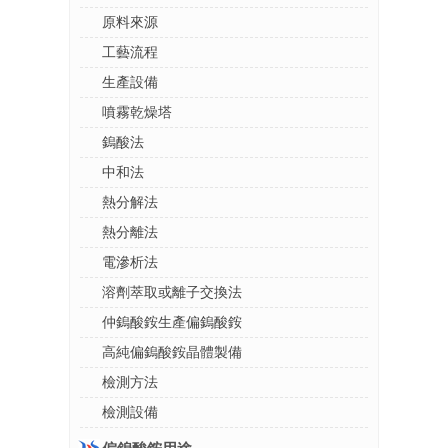
原料來源
工藝流程
生產設備
噴霧乾燥塔
鎢酸法
中和法
熱分解法
熱分離法
電滲析法
溶劑萃取或離子交換法
仲鎢酸銨生產偏鎢酸銨
高純偏鎢酸銨晶體製備
檢測方法
檢測設備