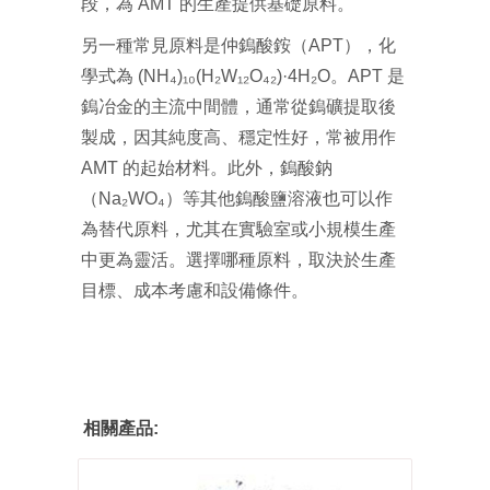
段，為 AMT 的生產提供基礎原料。
另一種常見原料是仲鎢酸銨（APT），化
學式為 (NH₄)₁₀(H₂W₁₂O₄₂)·4H₂O。APT 是
鎢冶金的主流中間體，通常從鎢礦提取後
製成，因其純度高、穩定性好，常被用作
AMT 的起始材料。此外，鎢酸鈉
（Na₂WO₄）等其他鎢酸鹽溶液也可以作
為替代原料，尤其在實驗室或小規模生產
中更為靈活。選擇哪種原料，取決於生產
目標、成本考慮和設備條件。
相關產品: