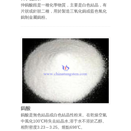
仲鎢酸銨是一種化學物質，主要是白色結晶，有
片狀或針狀二種，用於製造三氧化鎢或藍色氧化
鎢制金屬鎢粉。
鎢酸
鎢酸是無色結晶或白色結晶性粉末。在乾燥空氣
中風化100℃時失去結晶水,溶于水不溶於乙醇。
相對密度3.23～3.25。熔點698℃。