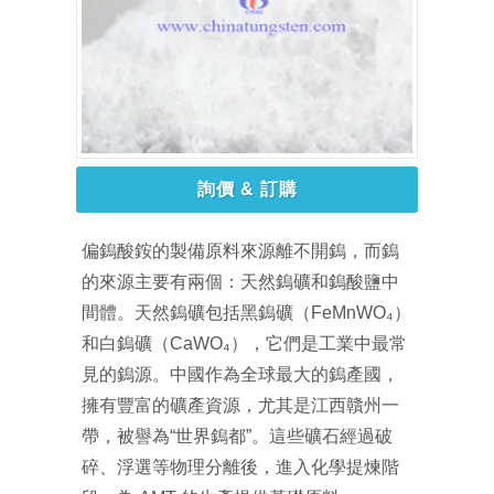
詢價 & 訂購
偏鎢酸銨的製備原料來源離不開鎢，而鎢
的來源主要有兩個：天然鎢礦和鎢酸鹽中
間體。天然鎢礦包括黑鎢礦（FeMnWO₄）
和白鎢礦（CaWO₄），它們是工業中最常
見的鎢源。中國作為全球最大的鎢產國，
擁有豐富的礦產資源，尤其是江西贛州一
帶，被譽為“世界鎢都”。這些礦石經過破
碎、浮選等物理分離後，進入化學提煉階