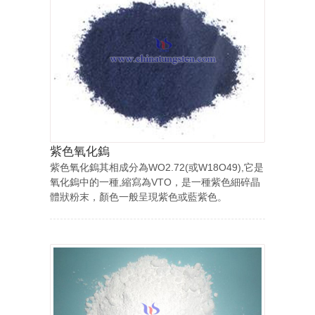
紫色氧化鎢
紫色氧化鎢其相成分為WO2.72(或W18O49),它是
氧化鎢中的一種,縮寫為VTO，是一種紫色細碎晶
體狀粉末，顏色一般呈現紫色或藍紫色。