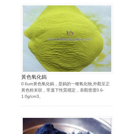
黃色氧化鎢
0.6um黃色氧化鎢，是鎢的一種氧化物,外觀呈正
黃色粉末狀，常溫下性質穩定，表觀密度0.6-
1.0g/cm3。