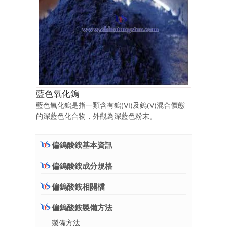
藍色氧化鎢
藍色氧化鎢是指一類含有鎢(Ⅵ)及鎢(V)混合價態
的深藍色化合物，外觀為深藍色粉末。
偏鎢酸銨基本資訊
偏鎢酸銨成分規格
偏鎢酸銨相關檔
偏鎢酸銨製備方法
製備方法