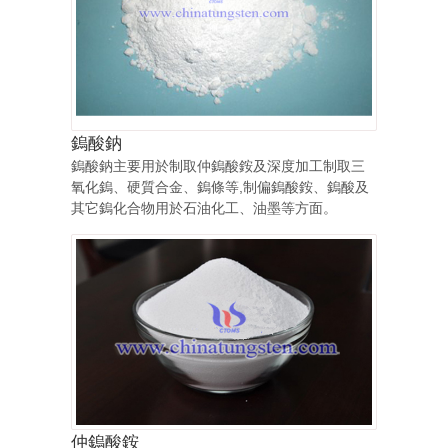
鎢酸鈉
鎢酸鈉主要用於制取仲鎢酸銨及深度加工制取三
氧化鎢、硬質合金、鎢條等,制偏鎢酸銨、鎢酸及
其它鎢化合物用於石油化工、油墨等方面。
仲鎢酸銨