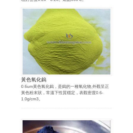
黃色氧化鎢
0.6um黃色氧化鎢，是鎢的一種氧化物,外觀呈正
黃色粉末狀，常溫下性質穩定，表觀密度0.6-
1.0g/cm3。