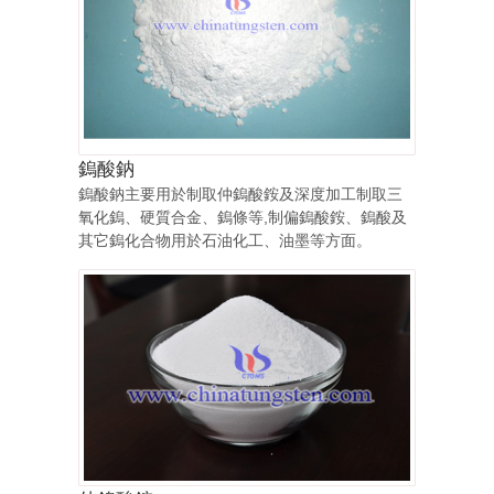
鎢酸鈉
鎢酸鈉主要用於制取仲鎢酸銨及深度加工制取三
氧化鎢、硬質合金、鎢條等,制偏鎢酸銨、鎢酸及
其它鎢化合物用於石油化工、油墨等方面。