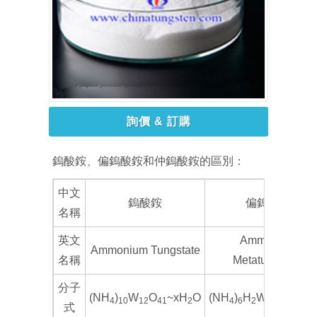
詢價 & 訂購
鎢酸銨、偏鎢酸銨和仲鎢酸銨的區別：
中文
鎢酸銨
偏鎢酸銨
名稱
英文
Ammonium
Ammonium Tungstate
名稱
Metatungstate
分子
(NH
)
W
O
~xH
O
(NH
)
H
W
O
.XH
4
10
12
41
2
4
6
2
12
40
式