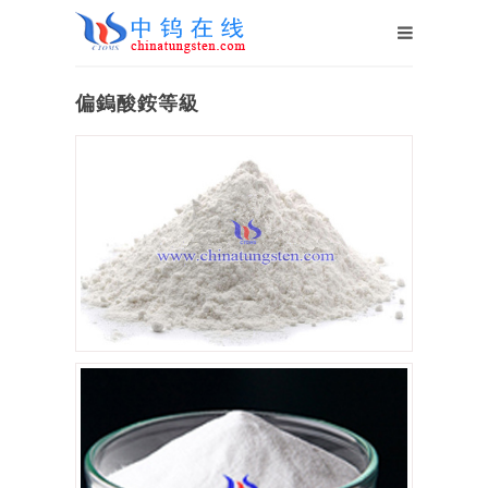
偏鎢酸銨等級