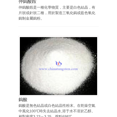
仲鎢酸銨
仲鎢酸銨是一種化學物質，主要是白色結晶，有
片狀或針狀二種，用於製造三氧化鎢或藍色氧化
鎢制金屬鎢粉。
鎢酸
鎢酸是無色結晶或白色結晶性粉末。在乾燥空氣
中風化100℃時失去結晶水,溶于水不溶於乙醇。
相對密度3.23～3.25。熔點698℃。