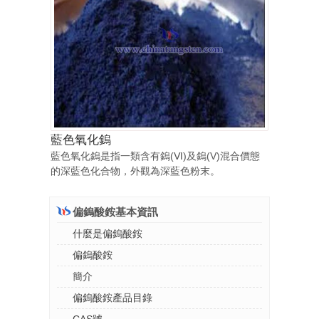
藍色氧化鎢
藍色氧化鎢是指一類含有鎢(Ⅵ)及鎢(V)混合價態
的深藍色化合物，外觀為深藍色粉末。
偏鎢酸銨基本資訊
什麼是偏鎢酸銨
偏鎢酸銨
簡介
偏鎢酸銨產品目錄
CAS號