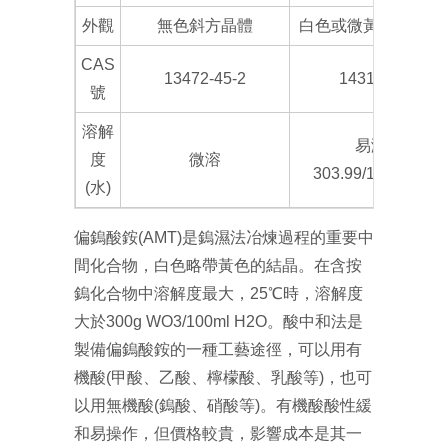
外觀
無色斜方晶體
白色或微黃色結晶粉
CAS
13472-45-2
14311-52-5
號
溶解
易溶，
度
微溶
303.99/100g(20℃)
(水)
偏鎢酸銨(AMT)是鎢濕法冶煉過程的重要中
間化合物，白色略帶黃色的結晶。在含按
鎢化合物中溶解度最大，25℃時，溶解度
大於300g WO3/100ml H2O。酸中和法是
製備偏鎢酸銨的一種工藝途徑，可以用有
機酸(甲酸、乙酸、檸檬酸、乳酸等)，也可
以用無機酸(鎢酸、硝酸等)。有機酸酸性緩
和易操作，但價格較貴，影響成本是其一