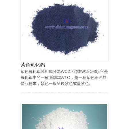
紫色氧化鎢
紫色氧化鎢其相成分為WO2.72(或W18O49),它是
氧化鎢中的一種,縮寫為VTO，是一種紫色細碎晶
體狀粉末，顏色一般呈現紫色或藍紫色。