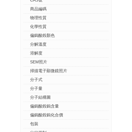
商品編碼
物理性質
化學性質
偏鎢酸銨顏色
分解溫度
溶解度
SEM照片
掃描電子顯微鏡照片
分子式
分子量
分子結構圖
偏鎢酸銨鎢含量
偏鎢酸銨鎢化合價
包裝