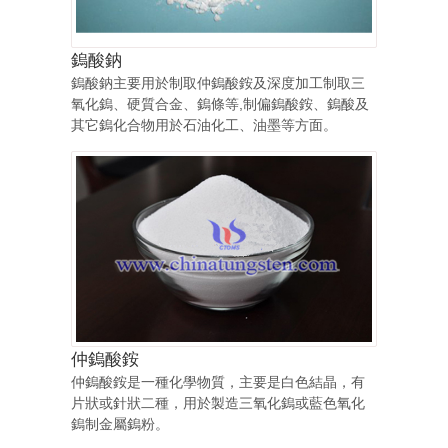
鎢酸鈉
鎢酸鈉主要用於制取仲鎢酸銨及深度加工制取三
氧化鎢、硬質合金、鎢條等,制偏鎢酸銨、鎢酸及
其它鎢化合物用於石油化工、油墨等方面。
仲鎢酸銨
仲鎢酸銨是一種化學物質，主要是白色結晶，有
片狀或針狀二種，用於製造三氧化鎢或藍色氧化
鎢制金屬鎢粉。