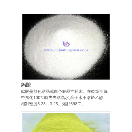
鎢酸
鎢酸是無色結晶或白色結晶性粉末。在乾燥空氣
中風化100℃時失去結晶水,溶于水不溶於乙醇。
相對密度3.23～3.25。熔點698℃。