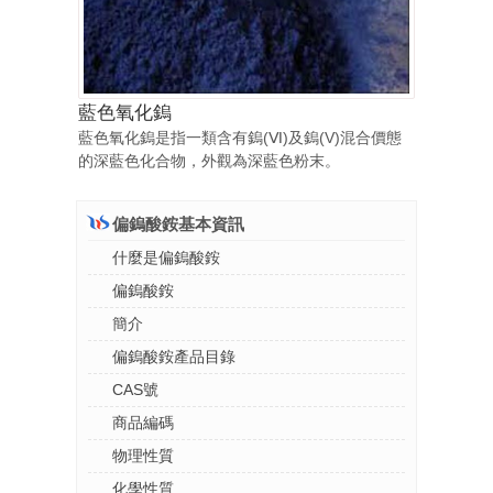
藍色氧化鎢
藍色氧化鎢是指一類含有鎢(Ⅵ)及鎢(V)混合價態
的深藍色化合物，外觀為深藍色粉末。
偏鎢酸銨基本資訊
什麼是偏鎢酸銨
偏鎢酸銨
簡介
偏鎢酸銨產品目錄
CAS號
商品編碼
物理性質
化學性質