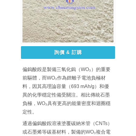
詢價 & 訂購
偏鎢酸銨是製備三氧化鎢（WO₃）的重要
前驅體，而WO₃作為鋰離子電池負極材
料，因其高理論容量（693 mAh/g）和優
異的化學穩定性備受關注。相比傳統石墨
負極，WO₃具有更高的能量密度和迴圈穩
定性。
通過偏鎢酸銨溶液塗覆碳納米管（CNTs）
或石墨烯等碳基材料，製備的WO₃複合電