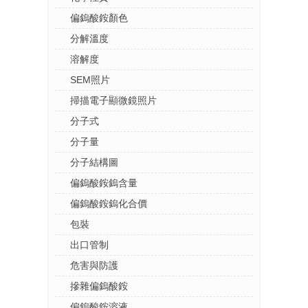
偏鎢酸銨顏色
分解溫度
溶解度
SEM照片
掃描電子顯微鏡照片
分子式
分子量
分子結構圖
偏鎢酸銨鎢含量
偏鎢酸銨鎢化合價
包裝
出口管制
危害與防護
摻雜偏鎢酸銨
偏鎢酸銨溶液