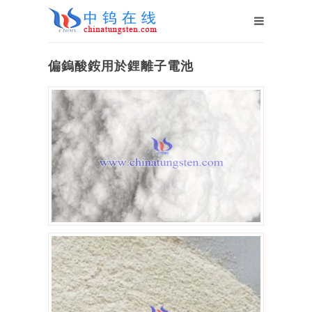
偏鎢酸銨用於鋰離子電池