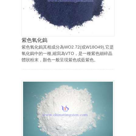
紫色氧化鎢
紫色氧化鎢其相成分為WO2.72(或W18O49),它是
氧化鎢中的一種,縮寫為VTO，是一種紫色細碎晶
體狀粉末，顏色一般呈現紫色或藍紫色。