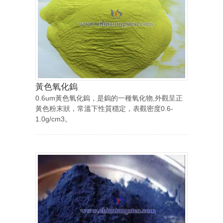
黃色氧化鎢
0.6um黃色氧化鎢，是鎢的一種氧化物,外觀呈正
黃色粉末狀，常溫下性質穩定，表觀密度0.6-
1.0g/cm3。