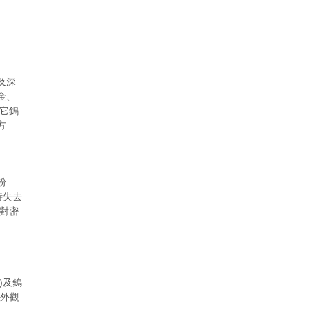
及深
金、
其它鎢
方
粉
時失去
相對密
)及鎢
，外觀