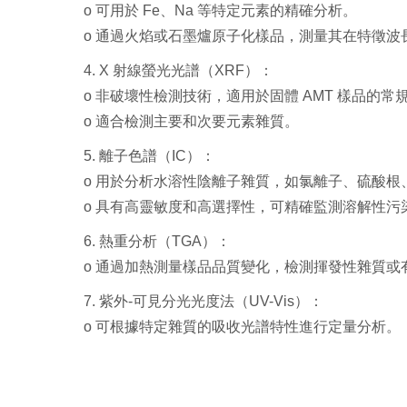
o 可用於 Fe、Na 等特定元素的精確分析。
o 通過火焰或石墨爐原子化樣品，測量其在特徵波
4. X 射線螢光光譜（XRF）：
o 非破壞性檢測技術，適用於固體 AMT 樣品的常
o 適合檢測主要和次要元素雜質。
5. 離子色譜（IC）：
o 用於分析水溶性陰離子雜質，如氯離子、硫酸根
o 具有高靈敏度和高選擇性，可精確監測溶解性污
6. 熱重分析（TGA）：
o 通過加熱測量樣品品質變化，檢測揮發性雜質或
7. 紫外-可見分光光度法（UV-Vis）：
o 可根據特定雜質的吸收光譜特性進行定量分析。