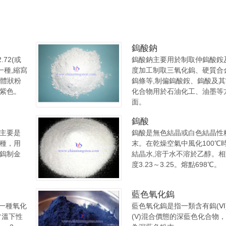
鎢酸鈉
72(或
鎢酸鈉主要用於制取仲鎢酸銨
一種,縮寫
度加工制取三氧化鎢、硬質合
晶體狀粉
鎢條等,制偏鎢酸銨、鎢酸及
紫色。
化合物用於石油化工、油墨等
面。
鎢酸
主要是
鎢酸是無色結晶或白色結晶性
種，用
末。在乾燥空氣中風化100℃
鎢制金
結晶水,溶于水不溶於乙醇。
度3.23～3.25。熔點698℃。
藍色氧化鎢
的一種氧化
藍色氧化鎢是指一類含有鎢(Ⅵ
常溫下性
(V)混合價態的深藍色化合物