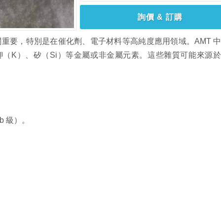
詢價 & 訂購
關重要，特別是在催化劑、電子材料等高純度應用領域。AMT 
、鉀（K）、矽（Si）等金屬或非金屬元素。這些雜質可能來源
b 級）。
。