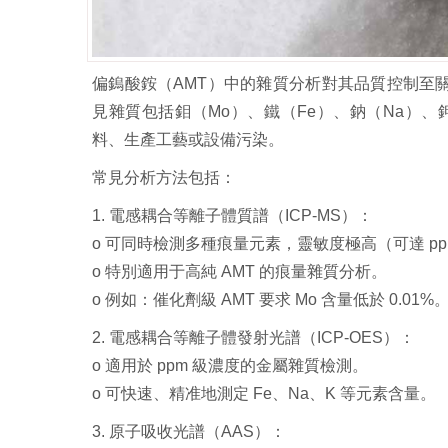
偏鎢酸銨（AMT）中的雜質分析對其品質控制至
見雜質包括鉬（Mo）、鐵（Fe）、鈉（Na）
料、生產工藝或設備污染。
常見分析方法包括：
1. 電感耦合等離子體質譜（ICP-MS）：
o 可同時檢測多種痕量元素，靈敏度極高（可達 pp
o 特別適用于高純 AMT 的痕量雜質分析。
o 例如：催化劑級 AMT 要求 Mo 含量低於 0.01%
2. 電感耦合等離子體發射光譜（ICP-OES）：
o 適用於 ppm 級濃度的金屬雜質檢測。
o 可快速、精准地測定 Fe、Na、K 等元素含量。
3. 原子吸收光譜（AAS）：