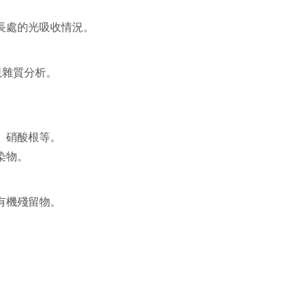
長處的光吸收情況。
規雜質分析。
、硝酸根等。
染物。
有機殘留物。