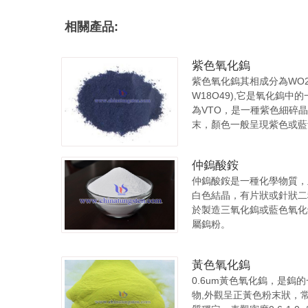
相關產品:
紫色氧化鎢
紫色氧化鎢其相成分為WO2.
W18O49),它是氧化鎢中的
為VTO，是一種紫色細碎
末，顏色一般呈現紫色或藍
仲鎢酸銨
仲鎢酸銨是一種化學物質，
白色結晶，有片狀或針狀二
於製造三氧化鎢或藍色氧化
屬鎢粉。
黃色氧化鎢
0.6um黃色氧化鎢，是鎢
物,外觀呈正黃色粉末狀，