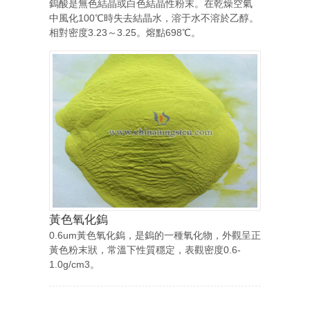
鎢酸是無色結晶或白色結晶性粉末。在乾燥空氣
中風化100℃時失去結晶水，溶于水不溶於乙醇。
相對密度3.23～3.25。熔點698℃。
黃色氧化鎢
0.6um黃色氧化鎢，是鎢的一種氧化物，外觀呈正
黃色粉末狀，常溫下性質穩定，表觀密度0.6-
1.0g/cm3。