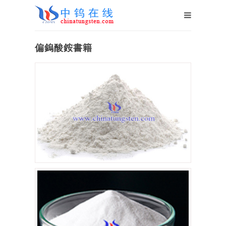
偏鎢酸銨書籍