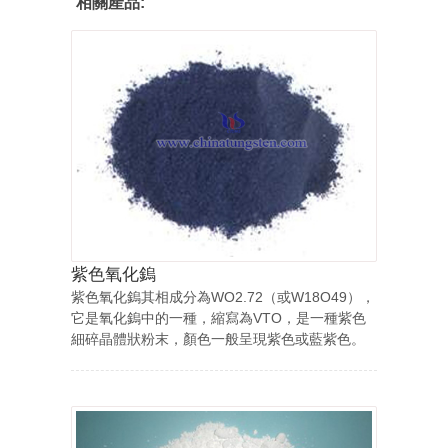
相關產品:
紫色氧化鎢
紫色氧化鎢其相成分為WO2.72（或W18O49），
它是氧化鎢中的一種，縮寫為VTO，是一種紫色
細碎晶體狀粉末，顏色一般呈現紫色或藍紫色。