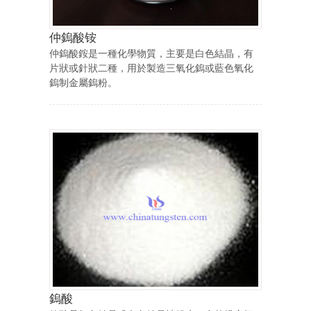
仲鎢酸铵
仲鎢酸銨是一種化學物質，主要是白色結晶，有
片狀或針狀二種，用於製造三氧化鎢或藍色氧化
鎢制金屬鎢粉。
鎢酸