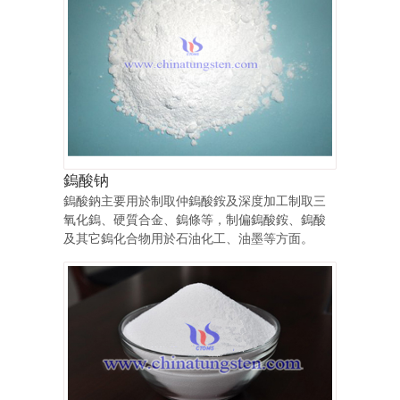
鎢酸钠
鎢酸鈉主要用於制取仲鎢酸銨及深度加工制取三
氧化鎢、硬質合金、鎢條等，制偏鎢酸銨、鎢酸
及其它鎢化合物用於石油化工、油墨等方面。