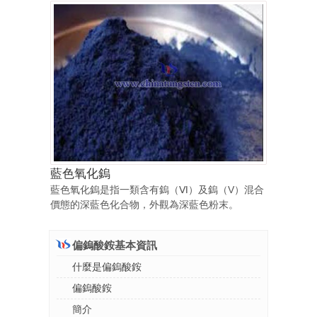
藍色氧化鎢
藍色氧化鎢是指一類含有鎢（Ⅵ）及鎢（V）混合
價態的深藍色化合物，外觀為深藍色粉末。
偏鎢酸銨基本資訊
什麼是偏鎢酸銨
偏鎢酸銨
簡介