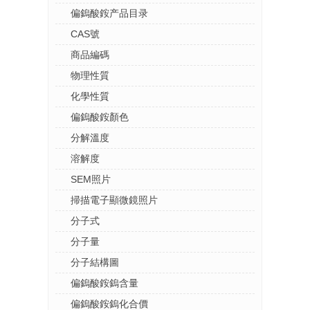
偏鎢酸銨产品目录
CAS號
商品編碼
物理性質
化學性質
偏鎢酸銨顏色
分解溫度
溶解度
SEM照片
掃描電子顯微鏡照片
分子式
分子量
分子結構圖
偏鎢酸銨鎢含量
偏鎢酸銨鎢化合價