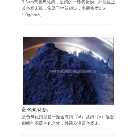
0.6um黃色氧化鎢，是鎢的一種氧化物，外觀呈正
黃色粉末狀，常溫下性質穩定，表觀密度0.6-
1.0g/cm3。
藍色氧化鎢
藍色氧化鎢是指一類含有鎢（Ⅵ）及鎢（V）混合
價態的深藍色化合物，外觀為深藍色粉末。