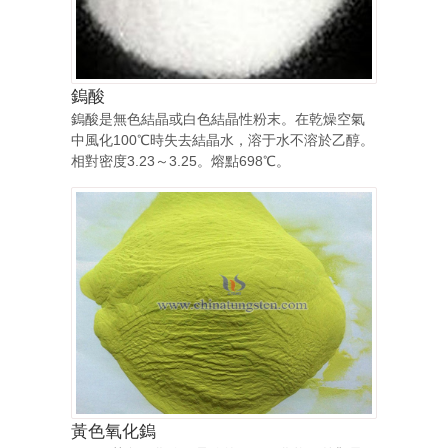
鎢酸
鎢酸是無色結晶或白色結晶性粉末。在乾燥空氣
中風化100℃時失去結晶水，溶于水不溶於乙醇。
相對密度3.23～3.25。熔點698℃。
黃色氧化鎢