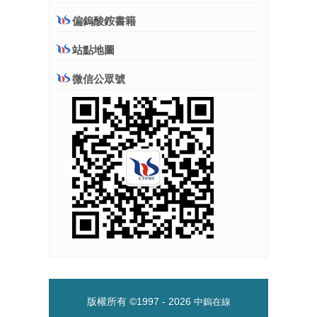
偏鎢酸銨書籍
站點地圖
微信公眾號
版權所有 ©1997 -
2026
中鎢在線