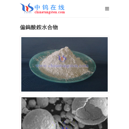
偏鎢酸銨水合物