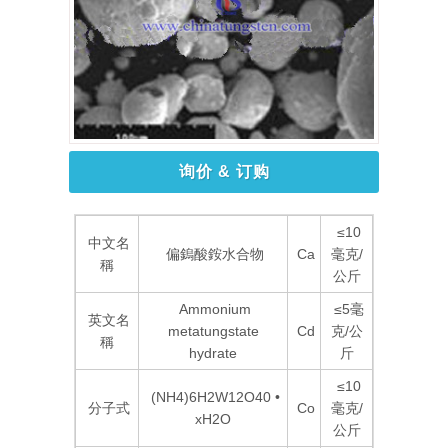
询价 & 订购
≤10
中文名
偏鎢酸銨水合物
Ca
毫克/
稱
公斤
Ammonium
≤5毫
英文名
metatungstate
Cd
克/公
稱
hydrate
斤
≤10
(NH4)6H2W12O40 •
分子式
Co
毫克/
xH2O
公斤