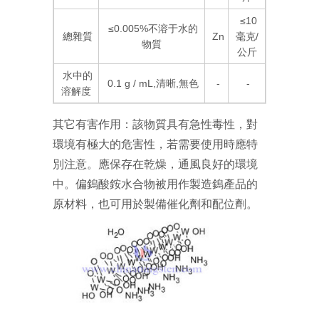
≤10
≤0.005%不溶于水的
總雜質
Zn
毫克/
物質
公斤
水中的
0.1 g / mL,清晰,無色
-
-
溶解度
其它有害作用：該物質具有急性毒性，對
環境有極大的危害性，若需要使用時應特
別注意。應保存在乾燥，通風良好的環境
中。偏鎢酸銨水合物被用作製造鎢產品的
原材料，也可用於製備催化劑和配位劑。