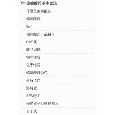
偏鎢酸銨基本資訊
什麼是偏鎢酸銨
偏鎢酸銨
簡介
偏鎢酸銨产品目录
CAS號
商品編碼
物理性質
化學性質
偏鎢酸銨顏色
分解溫度
溶解度
SEM照片
掃描電子顯微鏡照片
分子式