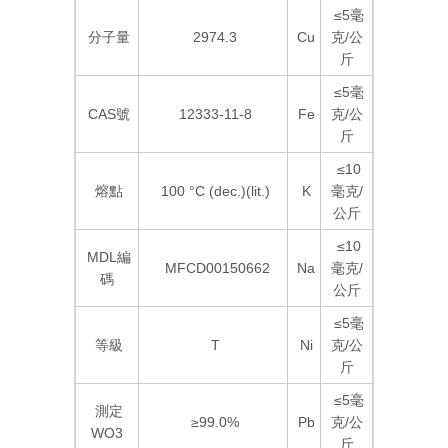
≤5毫
分子量
2974.3
Cu
克/公
斤
≤5毫
CAS號
12333-11-8
Fe
克/公
斤
≤10
熔點
100 °C (dec.)(lit.)
K
毫克/
公斤
≤10
MDL編
MFCD00150662
Na
毫克/
碼
公斤
≤5毫
等級
T
Ni
克/公
斤
≤5毫
測定
≥99.0%
Pb
克/公
WO3
斤