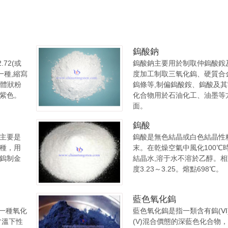
鎢酸鈉
72(或
鎢酸鈉主要用於制取仲鎢酸銨
一種,縮寫
度加工制取三氧化鎢、硬質合
晶體狀粉
鎢條等,制偏鎢酸銨、鎢酸及
紫色。
化合物用於石油化工、油墨等
面。
鎢酸
主要是
鎢酸是無色結晶或白色結晶性
種，用
末。在乾燥空氣中風化100℃
鎢制金
結晶水,溶于水不溶於乙醇。
度3.23～3.25。熔點698℃。
藍色氧化鎢
的一種氧化
藍色氧化鎢是指一類含有鎢(Ⅵ
常溫下性
(V)混合價態的深藍色化合物