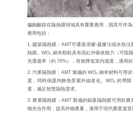
偏鎢酸銨在隔熱膜領域具有重要應用，因其可作為
應用包括：
1. 建築隔熱膜：AMT可通過溶膠-凝膠法或水熱
熱膜。WO₃ 納米顆粒具有高紅外吸收能力（可阻隔 80
光透過率（約 70%），有效降低室內溫度，適用
2. 汽車隔熱膜：AMT 製備的 WO₃ 納米材
度，同時保護內飾免受紫外線老化。WO₃ 的帶隙（
度，滿足智慧隔熱需求。
3. 農業隔熱膜：AMT 製備的鎢基隔熱膜可用
物光合作用，提高作物產量，適用于現代農業溫室