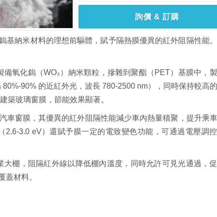
詢價 & 訂購
鎢基納米材料的理想前驅體，賦予隔熱膜優異的紅外阻隔性能
法製備氧化鎢（WO₃）納米顆粒，摻雜到聚酯（PET）基膜中，
%-90% 的近紅外光，波長 780-2500 nm），同時保持較高
於建築玻璃窗膜，節能效果顯著。
料可用於汽車窗膜，其優異的紅外阻隔性能減少車內熱量積聚，提升乘
2.6-3.0 eV）還賦予膜一定的電致變色功能，可通過電壓調
於農業大棚，阻隔紅外線以降低棚內溫度，同時允許可見光通過，
覆蓋材料。