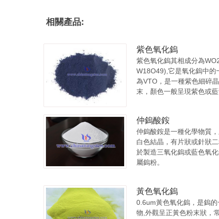
相關產品:
紫色氧化鎢
紫色氧化鎢其相成分為WO2.
W18O49),它是氧化鎢中的
為VTO，是一種紫色細碎
末，顏色一般呈現紫色或藍
仲鎢酸銨
仲鎢酸銨是一種化學物質，
白色結晶，有片狀或針狀二
於製造三氧化鎢或藍色氧化
屬鎢粉。
黃色氧化鎢
0.6um黃色氧化鎢，是鎢
物,外觀呈正黃色粉末狀，