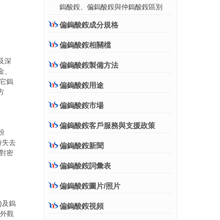
鎢酸銨、偏鎢酸銨與仲鎢酸銨區別
偏鎢酸銨成分規格
偏鎢酸銨相關檔
及深
偏鎢酸銨製備方法
金、
其它鎢
偏鎢酸銨用途
方
偏鎢酸銨市場
偏鎢酸銨客戶服務與支援政策
粉
時失去
偏鎢酸銨新聞
相對密
偏鎢酸銨詞彙表
偏鎢酸銨圖片/照片
)及鎢
偏鎢酸銨視頻
，外觀