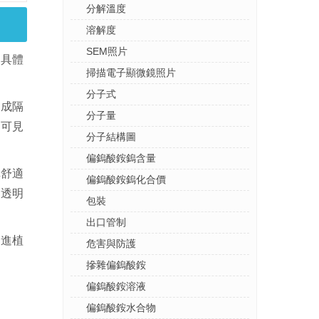
分解溫度
溶解度
SEM照片
。具體
掃描電子顯微鏡照片
分子式
製成隔
分子量
的可見
分子結構圖
偏鎢酸銨鎢含量
車舒適
偏鎢酸銨鎢化合價
控透明
包裝
出口管制
促進植
危害與防護
摻雜偏鎢酸銨
偏鎢酸銨溶液
偏鎢酸銨水合物