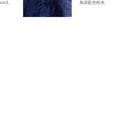
/cm3。
為深藍色粉末。