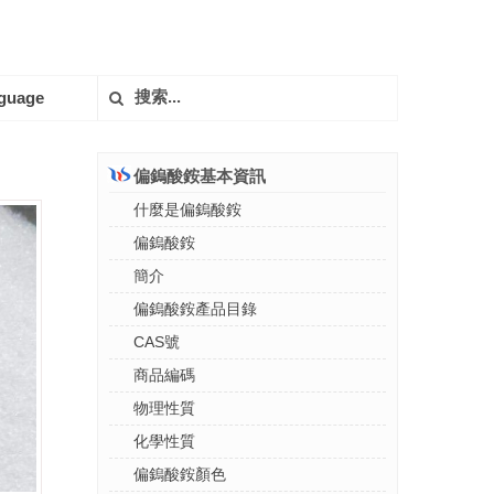
guage
偏鎢酸銨基本資訊
什麼是偏鎢酸銨
偏鎢酸銨
簡介
偏鎢酸銨產品目錄
CAS號
商品編碼
物理性質
化學性質
偏鎢酸銨顏色